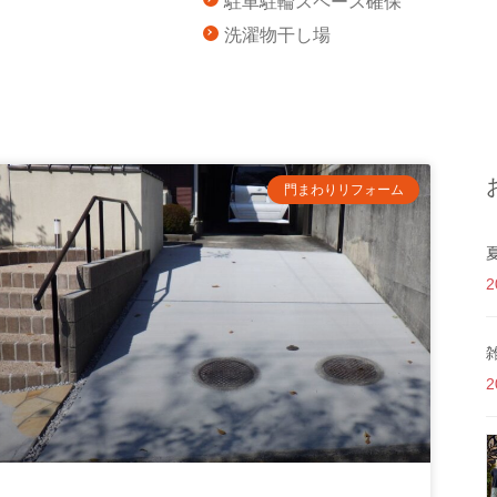
駐車駐輪スペース確保
洗濯物干し場
門まわりリフォーム
2
2