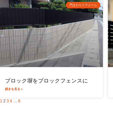
門まわりリフォーム
ブロック塀をブロックフェンスに
続きを見る »
1
2
3
4
…
6