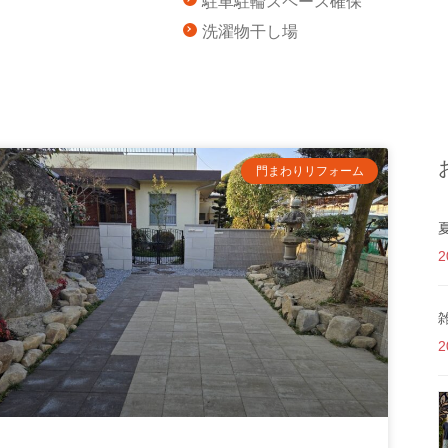
駐車駐輪スペース確保
洗濯物干し場
門まわりリフォーム
2
2