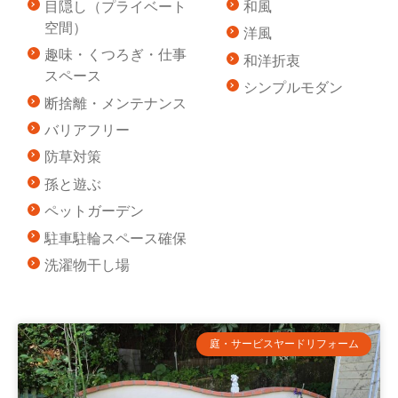
目隠し（プライベート
和風
空間）
洋風
趣味・くつろぎ・仕事
和洋折衷
スペース
シンプルモダン
断捨離・メンテナンス
バリアフリー
防草対策
孫と遊ぶ
ペットガーデン
駐車駐輪スペース確保
洗濯物干し場
庭・サービスヤードリフォーム