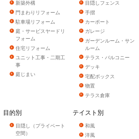
新築外構
目隠しフェンス
門まわりリフォーム
手摺
駐車場リフォーム
カーポート
庭・サービスヤードリ
ガレージ
フォーム
ガーデンルーム・サン
住宅リフォーム
ルーム
ユニット工事・二期工
テラス・バルコニー
事
デッキ
庭じまい
宅配ボックス
物置
テラス倉庫
目的別
テイスト別
目隠し（プライベート
和風
空間）
洋風