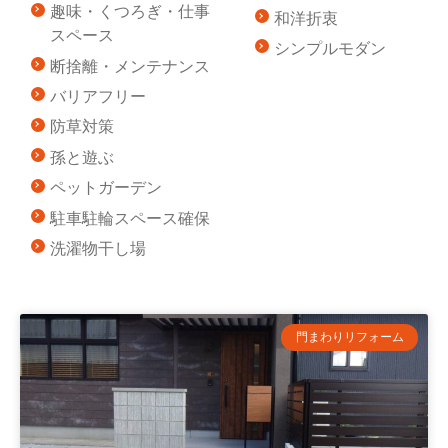
趣味・くつろぎ・仕事
和洋折衷
スペース
シンプルモダン
断捨離・メンテナンス
バリアフリー
防草対策
孫と遊ぶ
ペットガーデン
駐車駐輪スペース確保
洗濯物干し場
門まわりリフォーム