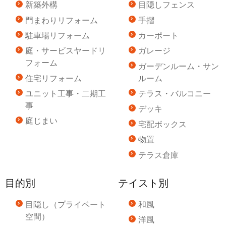
新築外構
目隠しフェンス
門まわりリフォーム
手摺
駐車場リフォーム
カーポート
庭・サービスヤードリ
ガレージ
フォーム
ガーデンルーム・サン
住宅リフォーム
ルーム
ユニット工事・二期工
テラス・バルコニー
事
デッキ
庭じまい
宅配ボックス
物置
テラス倉庫
目的別
テイスト別
目隠し（プライベート
和風
空間）
洋風