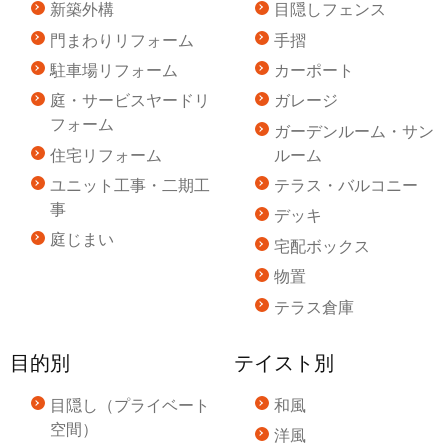
新築外構
目隠しフェンス
門まわりリフォーム
手摺
駐車場リフォーム
カーポート
庭・サービスヤードリ
ガレージ
フォーム
ガーデンルーム・サン
住宅リフォーム
ルーム
ユニット工事・二期工
テラス・バルコニー
事
デッキ
庭じまい
宅配ボックス
物置
テラス倉庫
目的別
テイスト別
目隠し（プライベート
和風
空間）
洋風