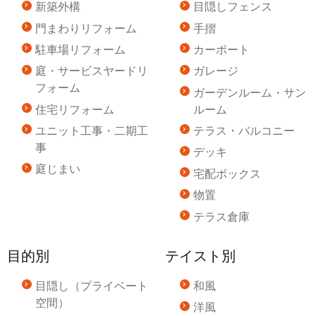
新築外構
目隠しフェンス
門まわりリフォーム
手摺
駐車場リフォーム
カーポート
庭・サービスヤードリ
ガレージ
フォーム
ガーデンルーム・サン
住宅リフォーム
ルーム
ユニット工事・二期工
テラス・バルコニー
事
デッキ
庭じまい
宅配ボックス
物置
テラス倉庫
目的別
テイスト別
目隠し（プライベート
和風
空間）
洋風