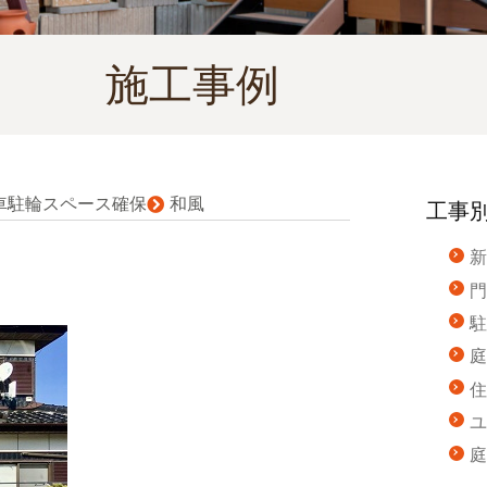
施工事例
車駐輪スペース確保
和風
工事
新
門
駐
庭
住
ユ
庭