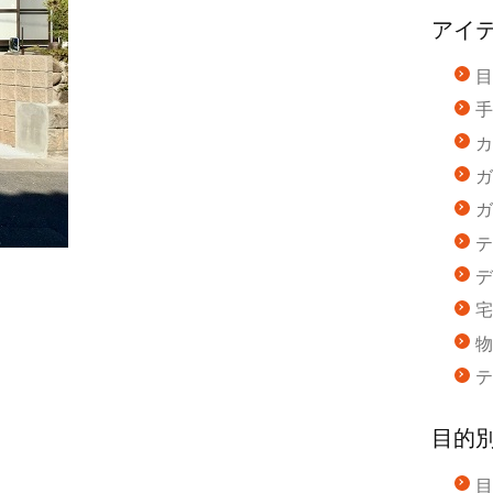
アイ
目
手
カ
ガ
ガ
テ
デ
宅
物
テ
目的
目