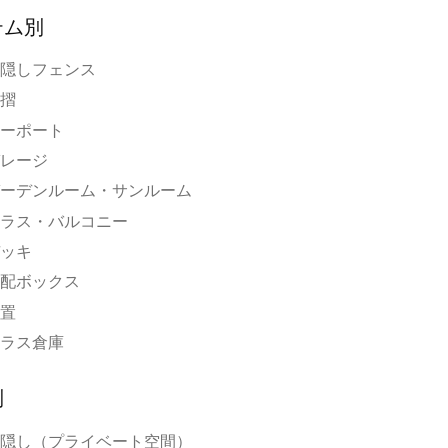
テム別
隠しフェンス
摺
ーポート
レージ
ーデンルーム・サンルーム
ラス・バルコニー
ッキ
配ボックス
置
ラス倉庫
別
隠し（プライベート空間）