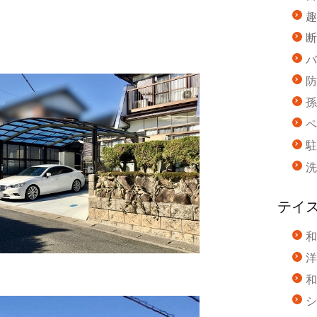
趣
断
バ
防
孫
ペ
駐
洗
テイ
和
洋
和
シ