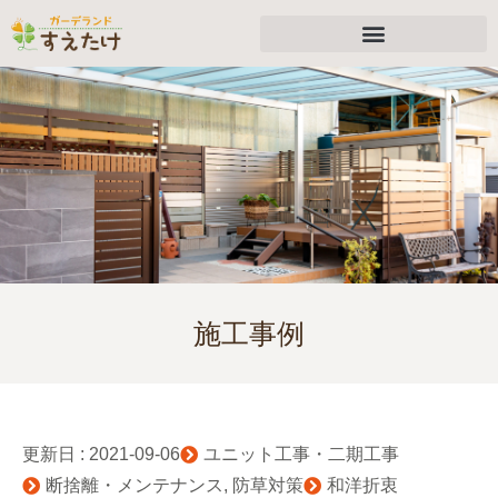
施工事例
更新日 :
2021-09-06
ユニット工事・二期工事
断捨離・メンテナンス
,
防草対策
和洋折衷