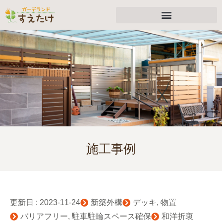
施工事例
更新日 :
2023-11-24
新築外構
デッキ
,
物置
バリアフリー
,
駐車駐輪スペース確保
和洋折衷