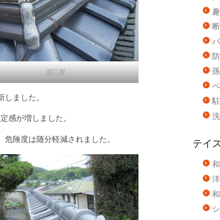
趣
断
バ
防
孫
施工前
ペ
新しました。
駐
洗
安定感が増しました。
、危険度は随分軽減されました。
テイ
和
洋
和
シ