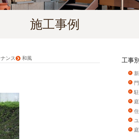
施工事例
テナンス
和風
工事
新
門
駐
庭
住
ユ
庭