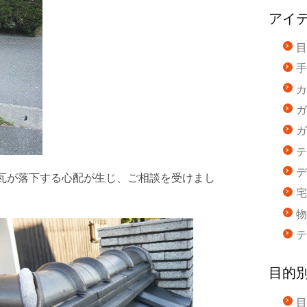
アイ
目
手
カ
ガ
ガ
テ
デ
瓦が落下する心配が生じ、ご相談を受けまし
宅
物
テ
目的
目