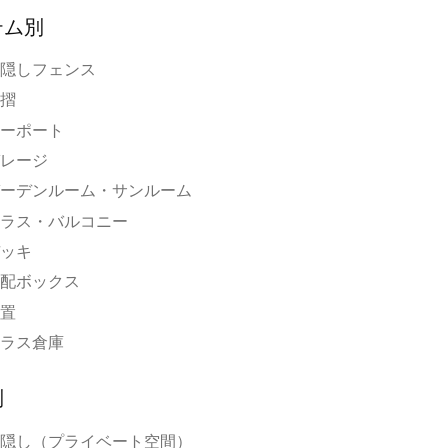
テム別
隠しフェンス
摺
ーポート
レージ
ーデンルーム・サンルーム
ラス・バルコニー
ッキ
配ボックス
置
ラス倉庫
別
隠し（プライベート空間）