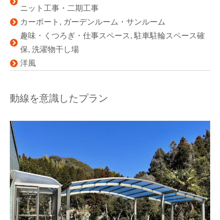
ニット工事・二期工事
カーポート
,
ガーデンルーム・サンルーム
趣味・くつろぎ・仕事スペース
,
駐車駐輪スペース確
保
,
洗濯物干し場
洋風
動線を意識したプラン