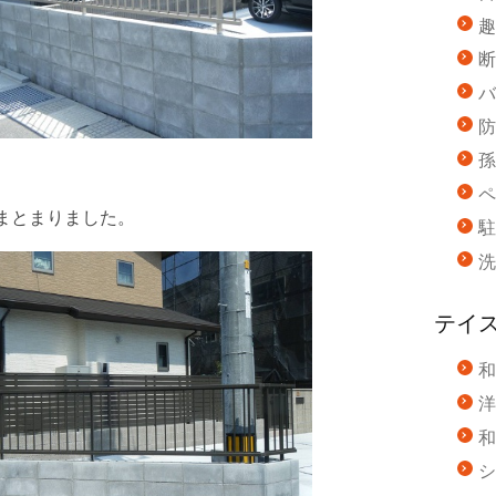
趣
断
バ
防
孫
ペ
まとまりました。
駐
洗
テイ
和
洋
和
シ