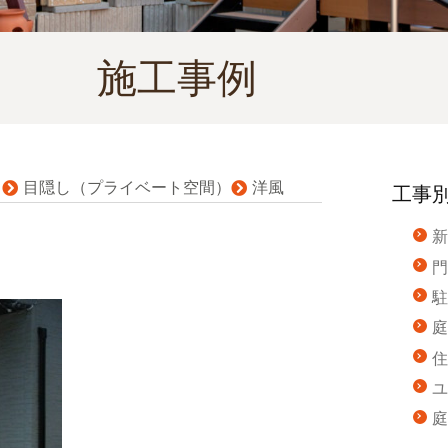
施工事例
ス
目隠し（プライベート空間）
洋風
工事
新
門
駐
庭
住
ユ
庭