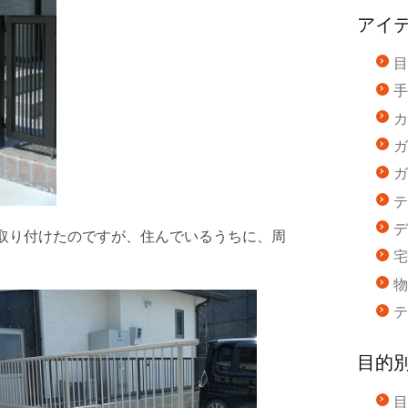
アイ
目
手
カ
ガ
ガ
テ
デ
取り付けたのですが、住んでいるうちに、周
宅
物
テ
目的
目