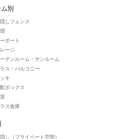
テム別
隠しフェンス
摺
ーポート
レージ
ーデンルーム・サンルーム
ラス・バルコニー
ッキ
配ボックス
置
ラス倉庫
別
隠し（プライベート空間）