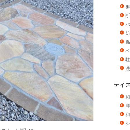
趣
断
バ
防
孫
ペ
駐
洗
テイ
和
洋
和
シ