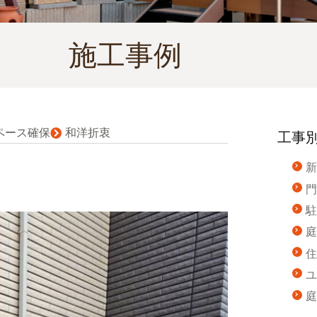
施工事例
ペース確保
和洋折衷
工事
新
門
駐
庭
住
ユ
庭