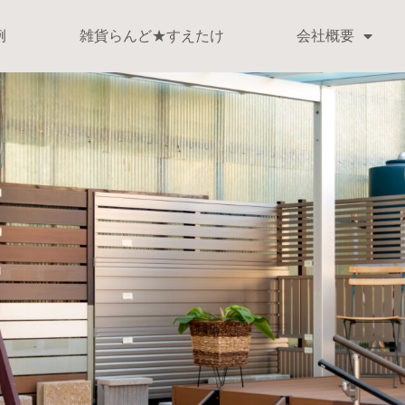
例
雑貨らんど★すえたけ
会社概要