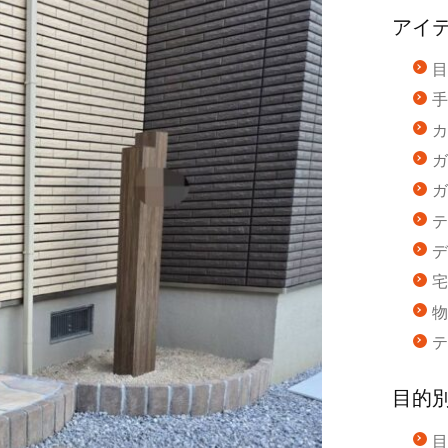
アイ
目
手
カ
ガ
ガ
テ
デ
宅
物
テ
目的
目