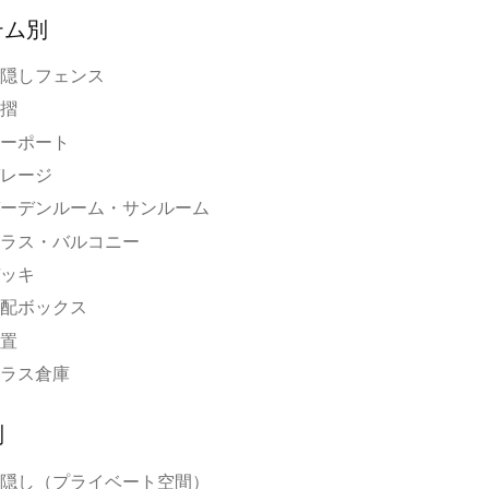
テム別
隠しフェンス
摺
ーポート
レージ
ーデンルーム・サンルーム
ラス・バルコニー
ッキ
配ボックス
置
ラス倉庫
別
隠し（プライベート空間）