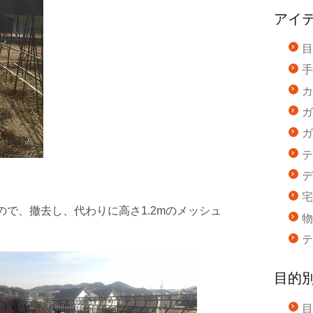
アイ
目
手
カ
ガ
ガ
テ
デ
宅
で、撤去し、代わりに高さ1.2mのメッシュ
物
テ
目的
目