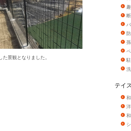
趣
断
バ
防
孫
ペ
した景観となりました。
駐
洗
テイ
和
洋
和
シ