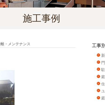
施工事例
捨離・メンテナンス
工事
新
門
駐
庭
住
ユ
庭