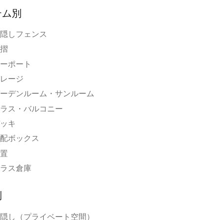
テム別
隠しフェンス
摺
ーポート
レージ
ーデンルーム・サンルーム
ラス・バルコニー
ッキ
配ボックス
置
ラス倉庫
別
隠し（プライベート空間）