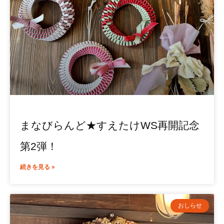
まなびらんど★すえたけWS再開記念
第2弾！
続きを見る »
おしらせ