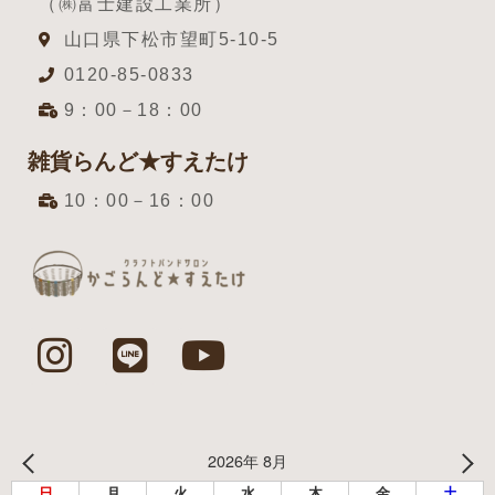
（㈱富士建設工業所）
山口県下松市望町5-10-5
0120-85-0833
9：00－18：00
雑貨らんど★すえたけ
10：00－16：00
2026年 8月
日
月
火
水
木
金
土