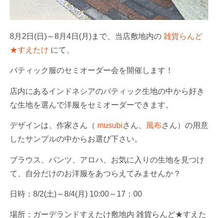
8月2日(日)～8月4日(月)まで、当店敷地内の
雑貨らんど
★すえたけ
にて、
バティック服のセミオーダー会を開催します！
店内にあるインドネシアのバティック生地の中から好き
な生地を選んで洋服をセミオーダーできます。
デザインは、作家さん（
musubi
さん、
風布
さん）の用意
したサンプルの中からお選び下さい。
ブラウス、パンツ、アロハ、お気に入りの生地を見つけ
て、自分だけのお洋服をあつらえてみませんか？
日時：8/2(土)～8/4(月) 10:00～17：00
場所：ガーデランドすえたけ敷地内 雑貨らんど★すえた