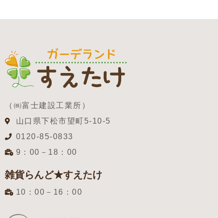
（㈱富士建設工業所）
山口県下松市望町5-10-5
0120-85-0833
9：00－18：00
雑貨らんど★すえたけ
10：00－16：00