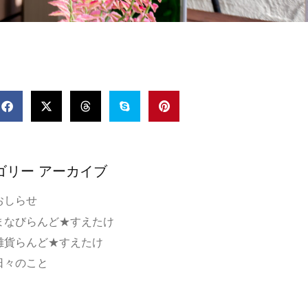
ゴリー アーカイブ
おしらせ
まなびらんど★すえたけ
雑貨らんど★すえたけ
日々のこと