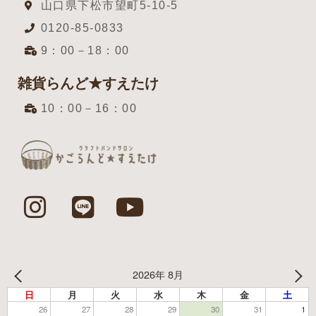
山口県下松市望町5-10-5
0120-85-0833
9：00－18：00
雑貨らんど★すえたけ
10：00－16：00
2026年 8月
日
月
火
水
木
金
土
26
27
28
29
30
31
1